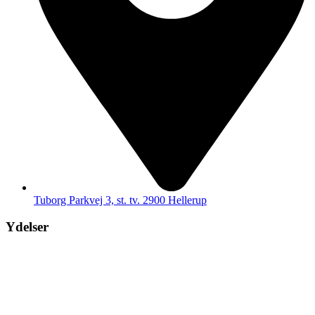
Tuborg Parkvej 3, st. tv. 2900 Hellerup
Ydelser